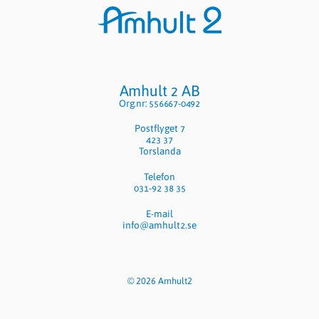
Sidfot
Amhult 2 AB
Org.nr: 556667-0492
Postflyget 7
423 37
Torslanda
Telefon
031-92 38 35
E-mail
info@amhult2.se
© 2026 Amhult2