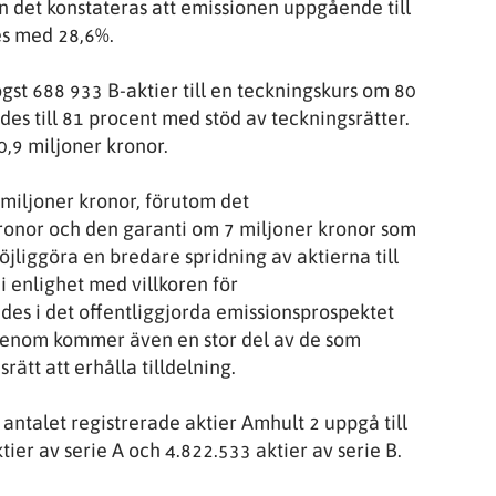
 det konstateras att emissionen uppgående till
es med 28,6%.
st 688 933 B-aktier till en teckningskurs om 80
es till 81 procent med stöd av teckningsrätter.
0,9 miljoner kronor.
 miljoner kronor, förutom det
ronor och den garanti om 7 miljoner kronor som
öjliggöra en bredare spridning av aktierna till
i enlighet med villkoren för
es i det offentliggjorda emissionsprospektet
igenom kommer även en stor del av de som
rätt att erhålla tilldelning.
antalet registrerade aktier Amhult 2 uppgå till
tier av serie A och 4.822.533 aktier av serie B.