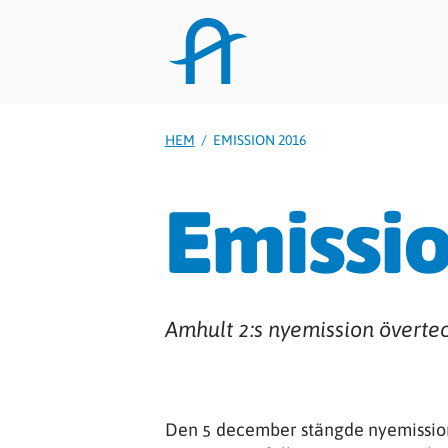
HEM
/
EMISSION 2016
Emissi
Amhult 2:s nyemission överte
Den 5 december stängde nyemissione