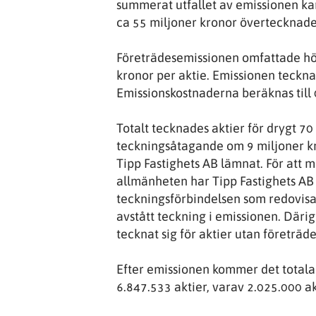
summerat utfallet av emissionen kan
ca 55 miljoner kronor övertecknad
Företrädesemissionen omfattade hög
kronor per aktie. Emissionen tecknad
Emissionskostnaderna beräknas till 
Totalt tecknades aktier för drygt 70
teckningsåtagande om 9 miljoner k
Tipp Fastighets AB lämnat. För att m
allmänheten har Tipp Fastighets AB 
teckningsförbindelsen som redovisad
avstått teckning i emissionen. Där
tecknat sig för aktier utan företrädes
Efter emissionen kommer det totala 
6.847.533 aktier, varav 2.025.000 ak