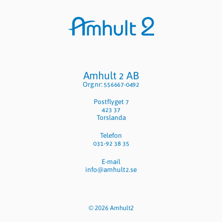
Sidfot
Amhult 2 AB
Org.nr: 556667-0492
Postflyget 7
423 37
Torslanda
Telefon
031-92 38 35
E-mail
info@amhult2.se
© 2026 Amhult2