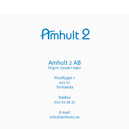
Sidfot
Amhult 2 AB
Org.nr: 556667-0492
Postflyget 7
423 37
Torslanda
Telefon
031-92 38 35
E-mail
info@amhult2.se