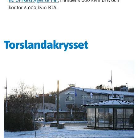
Kv. Utrikesflyget se här.
Handel 3 000 kvm BTA och
kontor 6 000 kvm BTA.
Torslandakrysset