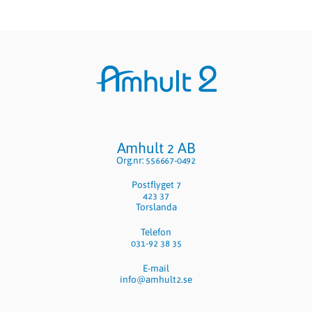
Sidfot
Amhult 2 AB
Org.nr: 556667-0492
Postflyget 7
423 37
Torslanda
Telefon
031-92 38 35
E-mail
info@amhult2.se