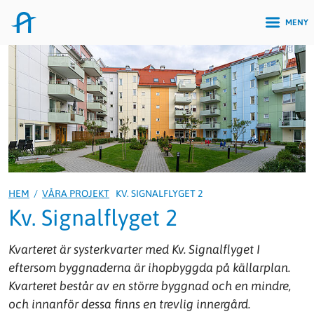
MENY
HEM
/
VÅRA PROJEKT
KV. SIGNALFLYGET 2
Kv. Signalflyget 2
Kvarteret är systerkvarter med Kv. Signalflyget I
eftersom byggnaderna är ihopbyggda på källarplan.
Kvarteret består av en större byggnad och en mindre,
och innanför dessa finns en trevlig innergård.