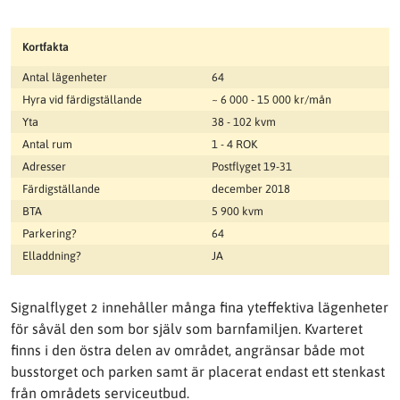
Kortfakta
Antal lägenheter
64
Hyra vid färdigställande
~ 6 000 - 15 000 kr/mån
Yta
38 - 102 kvm
Antal rum
1 - 4 ROK
Adresser
Postflyget 19-31
Färdigställande
december 2018
BTA
5 900 kvm
Parkering?
64
Elladdning?
JA
Signalflyget 2 innehåller många fina yteffektiva lägenheter
för såväl den som bor själv som barnfamiljen. Kvarteret
finns i den östra delen av området, angränsar både mot
busstorget och parken samt är placerat endast ett stenkast
från områdets serviceutbud.